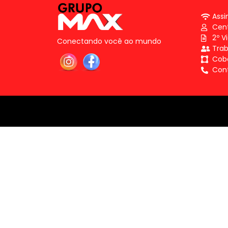
Assi
Cent
2º V
Conectando você ao mundo
Tra
Cob
Con