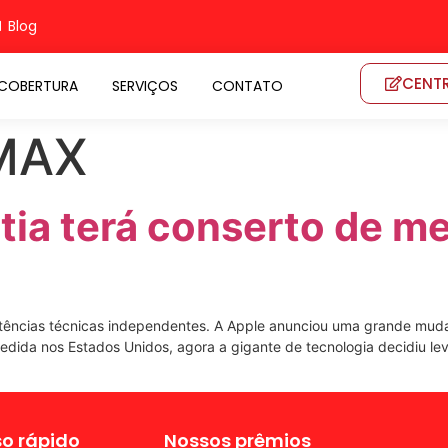
Blog
CENTR
COBERTURA
SERVIÇOS
CONTATO
MAX
ia terá conserto de me
stências técnicas independentes. A Apple anunciou uma grande mud
ida nos Estados Unidos, agora a gigante de tecnologia decidiu leva
o rápido
Nossos prêmios