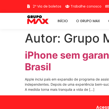
2º Via de boletos
Trabalhe conosco
INÍCIO
O GRUPO MAX
Autor:
Grupo 
iPhone sem garant
Brasil
Apple inclui país em expansão de programa de assi
independentes. Depois de uma experiência bem-suced
A medida torna mais tranquila a vida de […]
Acess