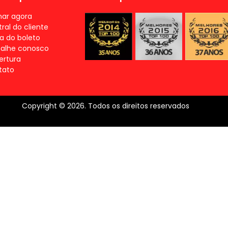
nar agora
ral do cliente
ia do boleto
balhe conosco
ertura
tato
Copyright © 2026. Todos os direitos reservados